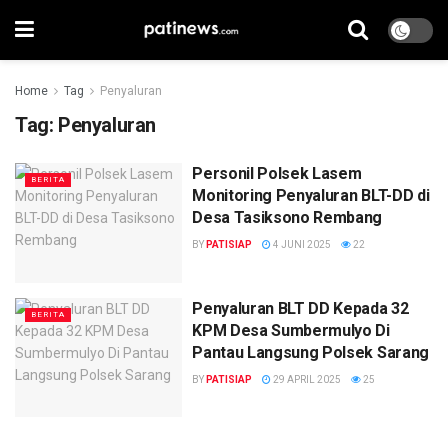
Home
Tag
Penyaluran
Tag:
Penyaluran
Personil Polsek Lasem
BERITA
Monitoring Penyaluran BLT-DD di
Desa Tasiksono Rembang
BY
PATISIAP
4 JUNI 2025
22
Penyaluran BLT DD Kepada 32
BERITA
KPM Desa Sumbermulyo Di
Pantau Langsung Polsek Sarang
BY
PATISIAP
29 APRIL 2025
25