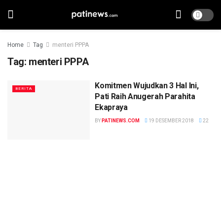
Home
Tag
menteri PPPA
Tag:
menteri PPPA
Komitmen Wujudkan 3 Hal Ini,
BERITA
Pati Raih Anugerah Parahita
Ekapraya
BY
PATINEWS.COM
19 DESEMBER 2018
22