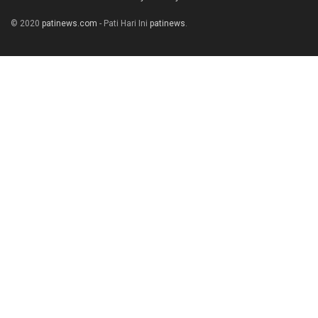
© 2020
patinews.com
- Pati Hari Ini
patinews
.