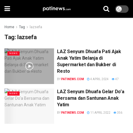
Home
Tag
lazsefa
Tag:
lazsefa
LAZ Senyum Dhuafa Pati Ajak
NEWS
Anak Yatim Belanja di
Supermarket dan Bukber di
Resto
BY
PATINEWS.COM
4 APRIL 2024
47
LAZ Senyum Dhuafa Gelar Do’a
NEWS
Bersama dan Santunan Anak
Yatim
BY
PATINEWS.COM
11 APRIL 2022
356