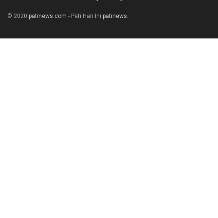
© 2020
patinews.com
- Pati Hari Ini
patinews
.