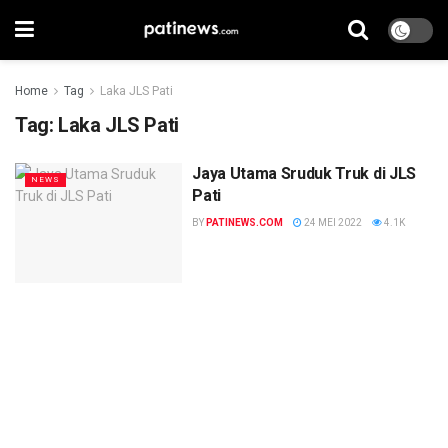
Home
Tag
Laka JLS Pati
Tag:
Laka JLS Pati
Jaya Utama Sruduk Truk di JLS
NEWS
Pati
BY
PATINEWS.COM
24 MEI 2022
4.1K