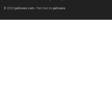
© 2020
patinews.com
- Pati Hari Ini
patinews
.