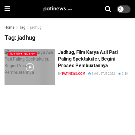
Home
Tag
jadhug
Tag:
jadhug
Jadhug, Film Karya Asli Pati
ENTERTAINMENT
Paling Spektakuler, Begini
Proses Pembuatannya
BY
PATINEWS.COM
5 AGUSTUS 2022
2.1K