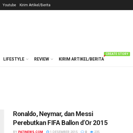
Youtube
Kirim Artikel/Berita
CREATE STORY
LIFESTYLE
REVIEW
KIRIM ARTIKEL/BERITA
Ronaldo, Neymar, dan Messi
Perebutkan FIFA Ballon d’Or 2015
BY
PATINEWS.COM
1 DESEMBER 2015
0
235