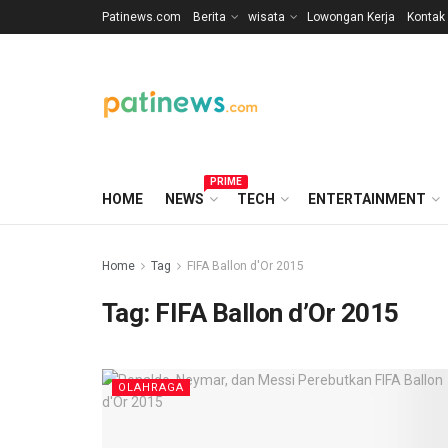
Patinews.com
Berita
wisata
Lowongan Kerja
Kontak
PRIME
HOME
NEWS
TECH
ENTERTAINMENT
Home
Tag
FIFA Ballon d'Or 2015
Tag:
FIFA Ballon d’Or 2015
OLAHRAGA