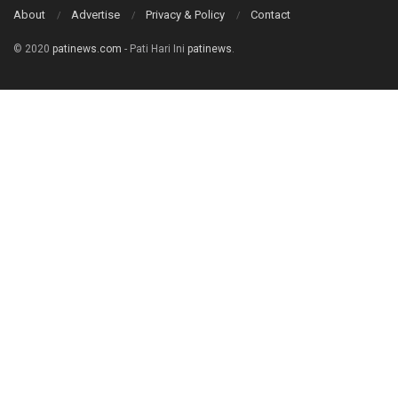
About
Advertise
Privacy & Policy
Contact
© 2020
patinews.com
- Pati Hari Ini
patinews
.