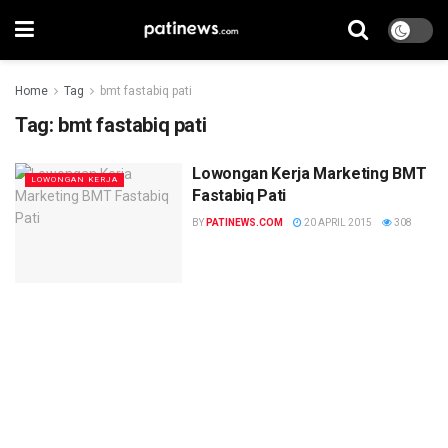
Home
Tag
bmt fastabiq pati
Tag:
bmt fastabiq pati
Lowongan Kerja Marketing BMT
LOWONGAN KERJA
Fastabiq Pati
BY
PATINEWS.COM
20 APRIL 2015
308