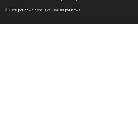
© 2020
patinews.com
- Pati Hari Ini
patinews
.