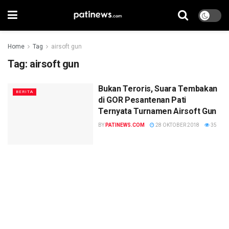
Home
Tag
airsoft gun
Tag:
airsoft gun
Bukan Teroris, Suara Tembakan
BERITA
di GOR Pesantenan Pati
Ternyata Turnamen Airsoft Gun
BY
PATINEWS.COM
28 OKTOBER 2018
35