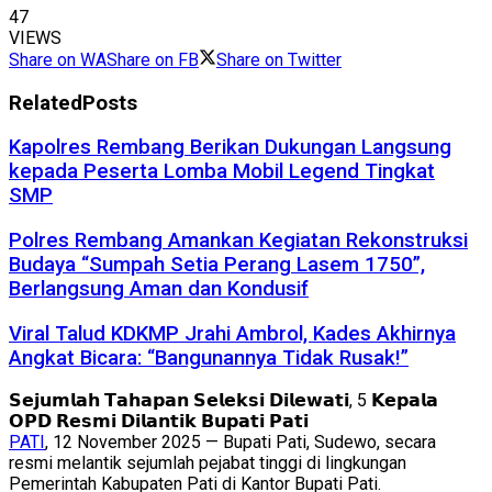
47
VIEWS
Share on WA
Share on FB
Share on Twitter
Related
Posts
Kapolres Rembang Berikan Dukungan Langsung
kepada Peserta Lomba Mobil Legend Tingkat
SMP
Polres Rembang Amankan Kegiatan Rekonstruksi
Budaya “Sumpah Setia Perang Lasem 1750”,
Berlangsung Aman dan Kondusif
Viral Talud KDKMP Jrahi Ambrol, Kades Akhirnya
Angkat Bicara: “Bangunannya Tidak Rusak!”
𝗦𝗲𝗷𝘂𝗺𝗹𝗮𝗵 𝗧𝗮𝗵𝗮𝗽𝗮𝗻 𝗦𝗲𝗹𝗲𝗸𝘀𝗶 𝗗𝗶𝗹𝗲𝘄𝗮𝘁𝗶, 5 𝗞𝗲𝗽𝗮𝗹𝗮
𝗢𝗣𝗗 𝗥𝗲𝘀𝗺𝗶 𝗗𝗶𝗹𝗮𝗻𝘁𝗶𝗸 𝗕𝘂𝗽𝗮𝘁𝗶 𝗣𝗮𝘁𝗶
PATI
, 12 November 2025 — Bupati Pati, Sudewo, secara
resmi melantik sejumlah pejabat tinggi di lingkungan
Pemerintah Kabupaten Pati di Kantor Bupati Pati.