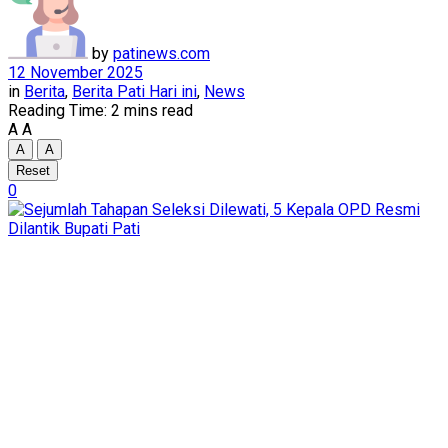
by
patinews.com
12 November 2025
in
Berita
,
Berita Pati Hari ini
,
News
Reading Time: 2 mins read
A
A
A
A
Reset
0