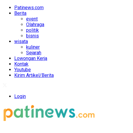
Patinews.com
Berita
event
Olahraga
politik
bisnis
wisata
kuliner
Sejarah
Lowongan Kerja
Kontak
Youtube
Kirim Artikel/Berita
Login