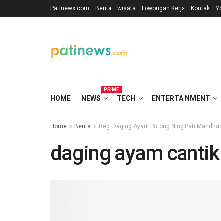
Patinews.com
Berita
wisata
Lowongan Kerja
Kontak
Y
PRIME
HOME
NEWS
TECH
ENTERTAINMENT
Home
Berita
Regi Daging Ayam Potong Ning Pati Mandha
daging ayam cantik