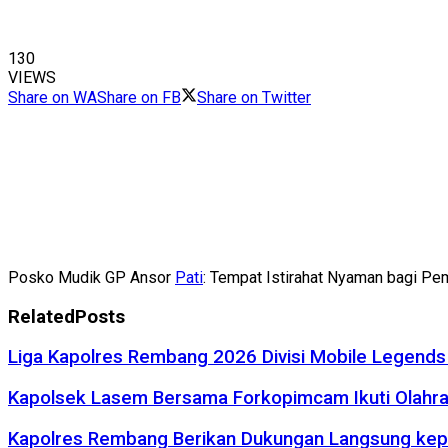
130
VIEWS
Share on WA
Share on FB
Share on Twitter
Posko Mudik GP Ansor
Pati
: Tempat Istirahat Nyaman bagi Pe
Related
Posts
Liga Kapolres Rembang 2026 Divisi Mobile Legend
Kapolsek Lasem Bersama Forkopimcam Ikuti Olah
Kapolres Rembang Berikan Dukungan Langsung kep