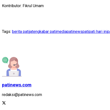
Kontributor: Fikrul Umam
Tags:
berita pati
jateng
kabar pati
mediapatinews
pati
pati hari ini
p
patinews.com
redaksi@patinews.com