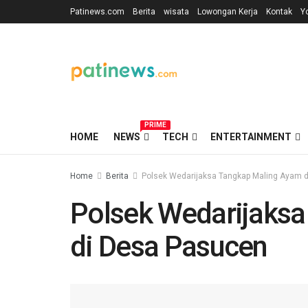
Patinews.com
Berita
wisata
Lowongan Kerja
Kontak
Y
PRIME
HOME
NEWS
TECH
ENTERTAINMENT
Home
Berita
Polsek Wedarijaksa Tangkap Maling Ayam 
Polsek Wedarijaks
di Desa Pasucen