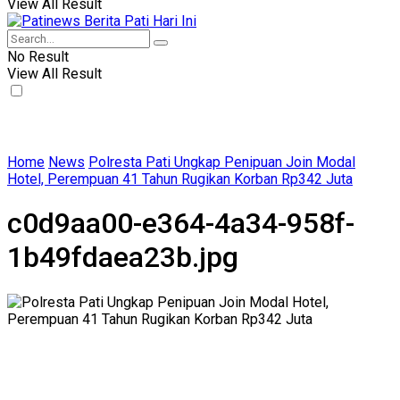
View All Result
No Result
View All Result
Home
News
Polresta Pati Ungkap Penipuan Join Modal
Hotel, Perempuan 41 Tahun Rugikan Korban Rp342 Juta
c0d9aa00-e364-4a34-958f-
1b49fdaea23b.jpg