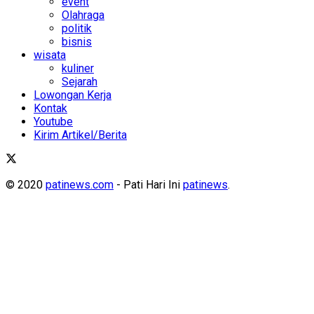
event
Olahraga
politik
bisnis
wisata
kuliner
Sejarah
Lowongan Kerja
Kontak
Youtube
Kirim Artikel/Berita
© 2020
patinews.com
- Pati Hari Ini
patinews
.