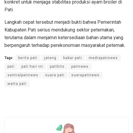
konkret untuk menjaga stabilitas produksi ayam broiler di
Pati.
Langkah cepat tersebut menjadi bukti bahwa Pemerintah
Kabupaten Pati serius mendukung sektor peternakan,
terutama dalam menjamin ketersediaan bahan utama yang
berpengaruh terhadap perekonomian masyarakat peternak.
Tags:
berita pati
jateng
kabar pati
mediapatinews
pati
pati hari ini
patihits
patinews
sentralpatinews
suara pati
suarapatinews
warta pati