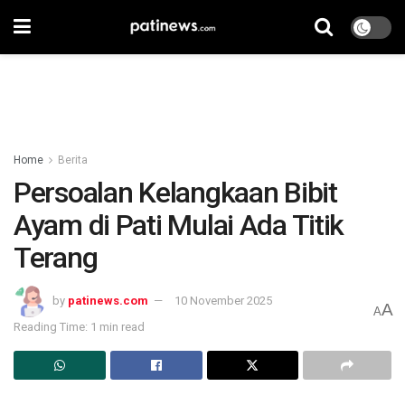
Home
Berita
Persoalan Kelangkaan Bibit
Ayam di Pati Mulai Ada Titik
Terang
by
patinews.com
10 November 2025
A
A
Reading Time: 1 min read