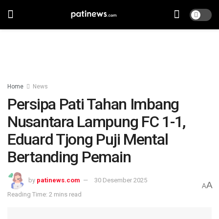
Home
News
Persipa Pati Tahan Imbang
Nusantara Lampung FC 1-1,
Eduard Tjong Puji Mental
Bertanding Pemain
by
patinews.com
30 Desember 2025
A
A
Reading Time: 2 mins read