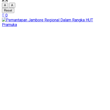
A
A
A
A
Reset
0