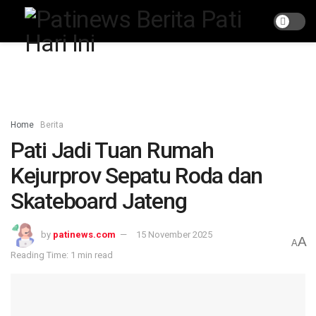
Home
Berita
Pati Jadi Tuan Rumah
Kejurprov Sepatu Roda dan
Skateboard Jateng
by
patinews.com
15 November 2025
A
A
Reading Time: 1 min read