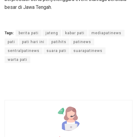
besar di Jawa Tengah.
Tags:
berita pati
jateng
kabar pati
mediapatinews
pati
pati hari ini
patihits
patinews
sentralpatinews
suara pati
suarapatinews
warta pati