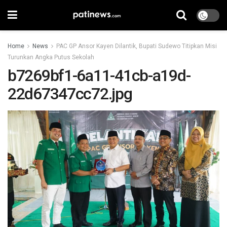
Home
News
PAC GP Ansor Kayen Dilantik, Bupati Sudewo Titipkan Misi
Turunkan Angka Putus Sekolah
b7269bf1-6a11-41cb-a19d-
22d67347cc72.jpg