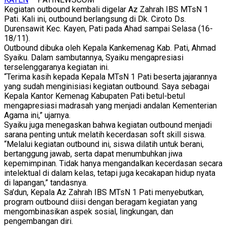
Kegiatan outbound kembali digelar Az Zahrah IBS MTsN 1
Pati. Kali ini, outbound berlangsung di Dk. Ciroto Ds.
Durensawit Kec. Kayen, Pati pada Ahad sampai Selasa (16-
18/11).
Outbound dibuka oleh Kepala Kankemenag Kab. Pati, Ahmad
Syaiku. Dalam sambutannya, Syaiku mengapresiasi
terselenggaranya kegiatan ini.
“Terima kasih kepada Kepala MTsN 1 Pati beserta jajarannya
yang sudah menginisiasi kegiatan outbound. Saya sebagai
Kepala Kantor Kemenag Kabupaten Pati betul-betul
mengapresiasi madrasah yang menjadi andalan Kementerian
Agama ini,” ujarnya.
Syaiku juga menegaskan bahwa kegiatan outbound menjadi
sarana penting untuk melatih kecerdasan soft skill siswa.
“Melalui kegiatan outbound ini, siswa dilatih untuk berani,
bertanggung jawab, serta dapat menumbuhkan jiwa
kepemimpinan. Tidak hanya mengandalkan kecerdasan secara
intelektual di dalam kelas, tetapi juga kecakapan hidup nyata
di lapangan,” tandasnya.
Sa’dun, Kepala Az Zahrah IBS MTsN 1 Pati menyebutkan,
program outbound diisi dengan beragam kegiatan yang
mengombinasikan aspek sosial, lingkungan, dan
pengembangan diri.