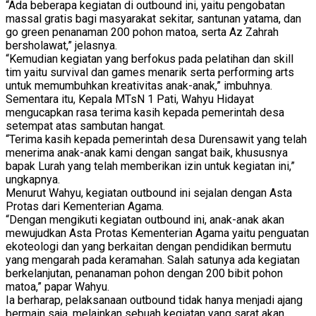
“Ada beberapa kegiatan di outbound ini, yaitu pengobatan
massal gratis bagi masyarakat sekitar, santunan yatama, dan
go green penanaman 200 pohon matoa, serta Az Zahrah
bersholawat,” jelasnya.
“Kemudian kegiatan yang berfokus pada pelatihan dan skill
tim yaitu survival dan games menarik serta performing arts
untuk memumbuhkan kreativitas anak-anak,” imbuhnya.
Sementara itu, Kepala MTsN 1 Pati, Wahyu Hidayat
mengucapkan rasa terima kasih kepada pemerintah desa
setempat atas sambutan hangat.
“Terima kasih kepada pemerintah desa Durensawit yang telah
menerima anak-anak kami dengan sangat baik, khususnya
bapak Lurah yang telah memberikan izin untuk kegiatan ini,”
ungkapnya.
Menurut Wahyu, kegiatan outbound ini sejalan dengan Asta
Protas dari Kementerian Agama.
“Dengan mengikuti kegiatan outbound ini, anak-anak akan
mewujudkan Asta Protas Kementerian Agama yaitu penguatan
ekoteologi dan yang berkaitan dengan pendidikan bermutu
yang mengarah pada keramahan. Salah satunya ada kegiatan
berkelanjutan, penanaman pohon dengan 200 bibit pohon
matoa,” papar Wahyu.
Ia berharap, pelaksanaan outbound tidak hanya menjadi ajang
bermain saja, melainkan sebuah kegiatan yang sarat akan