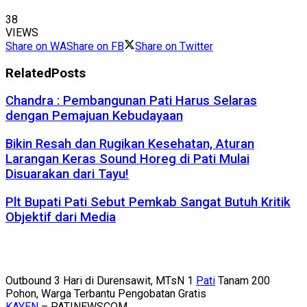
38
VIEWS
Share on WA
Share on FB
Share on Twitter
Related
Posts
Chandra : Pembangunan Pati Harus Selaras
dengan Pemajuan Kebudayaan
Bikin Resah dan Rugikan Kesehatan, Aturan
Larangan Keras Sound Horeg di Pati Mulai
Disuarakan dari Tayu!
Plt Bupati Pati Sebut Pemkab Sangat Butuh Kritik
Objektif dari Media
Outbound 3 Hari di Durensawit, MTsN 1
Pati
Tanam 200
Pohon, Warga Terbantu Pengobatan Gratis
KAYEN
– PATINEWSCOM