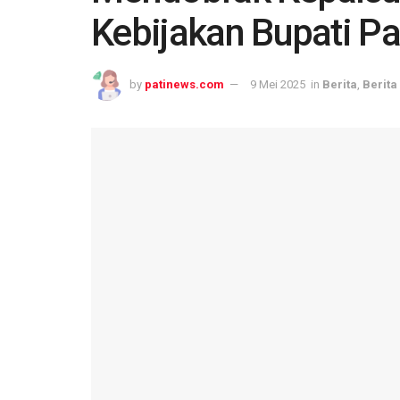
Kebijakan Bupati Pa
by
patinews.com
9 Mei 2025
in
Berita
,
Berita 