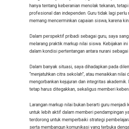
hanya tentang keberanian menolak tekanan, tetap
profesional dan independen. Guru tidak lagi perlu
memang mencerminkan capaian siswa, karena kini 
Dalam perspektif pribadi sebagai guru, saya san
melarang praktik markup nilai siswa. Kebijakan in
dalam kondisi pertentangan antara nurani sebagai 
Dalam banyak situasi, saya dihadapkan pada dil
“menjatuhkan citra sekolah”, atau menaikkan nil
mengorbankan kejujuran dan integritas akademik.
tetap harus ditegakkan, sekaligus memberi keberan
Larangan markup nilai bukan berarti guru menjadi 
untuk lebih aktif dalam memberi pendampingan ya
terdorong untuk memperbaiki strategi pembelajara
serta membangun komunikasi yang terbuka dengan