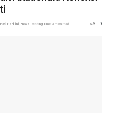
ti
A
0
Pati Hari ini
,
News
Reading Time: 3 mins read
A