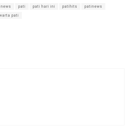
inews
pati
pati hari ini
patihits
patinews
warta pati