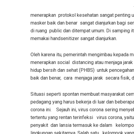
menerapkan protokol kesehatan sangat penting un
masker baik dan benar sangat dianjurkan bagi 
di ruang public dan ditempat umum. Di samping it
memakai handsenitizer sangat dianjurkan.
Oleh karena itu, pemerintah mengimbau kepada mas
menerapkan social distancing atau menjaga jarak
hidup bersih dan sehat (PHBS) untuk pencegahan
baik dan benar, cara menjaga jarak secara fisik, 
Situasi seperti spontan membuat masy
ara
kat ce
pedagang yan
g
harus bekerja di luar dan bebera
corona ini. Sejauh ini, virus corona sering meny
tertentu yang rentan terinfeksi virus corona, ya
penyakit dan lansia termasuk ke dalam kelompok
lingkungan sekitarnya. Salah satu kelompok yang r