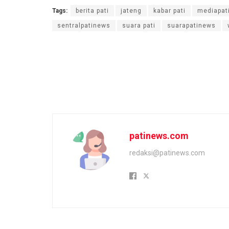
Tags:
berita pati
jateng
kabar pati
mediapat
sentralpatinews
suara pati
suarapatinews
patinews.com
redaksi@patinews.com