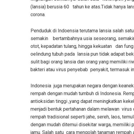
(lansia) berusia 60 tahun ke atas.Tidak hanya lan
corona.
Penduduk di Indoensia
terutama la
nsia salah sat
semakin bertambahnya usia seseorang, semakin
otot, kepadatan tulang, hingga kekuatan dan fun
oelindung tubuh pada lansia pun tidak adapat b
sulit bagi orang lansia dan orang yang memiliki
bakteri atau virus penyebab penyakit, termasuk inf
Indonesia juga merupakan negara dengan keaneka
rempah dengan mudah tumbuh di Indonesia. Rem
antioksidan tinggi ,yang dapat meningkatkan kek
menjadi bentuk pertahanan dalam melawan virus
rempah tradisional seperti jahe, sereh, laos, te
dengan mudah ditemui disekitar warga, memiliki p
jamu. Salah satu cara mengolah tanaman rempah 