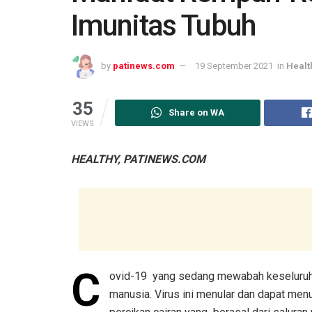
Imunitas Tubuh
by
patinews.com
19 September 2021
in
Healt
35
Share on WA
VIEWS
HEALTHY, PATINEWS.COM
C
ovid-19 yang sedang mewabah keseluruh 
m
anusia. Virus ini menular dan dapat men