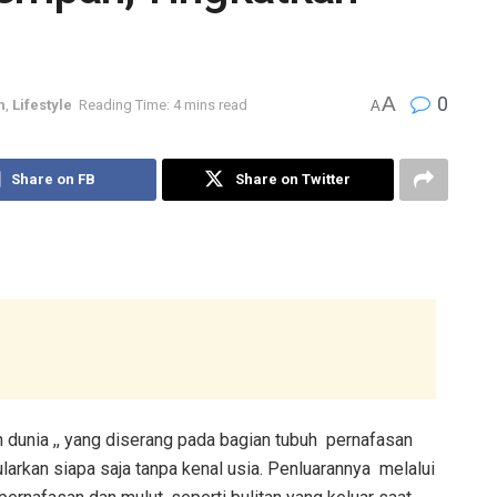
A
0
h
,
Lifestyle
Reading Time: 4 mins read
A
Share on FB
Share on Twitter
dunia ,, yang
diserang pada bagian tubuh
pernafasan
ularkan siapa saja tanpa kenal usia. Penluarannya melalui