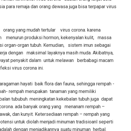
sia para remaja dan orang dewasa juga bisa terpapar virus
u orang yang mudah tertular virus corona
.
karena
 menurun produksi hormon, kekenyalan kulit, massa
gsi organ-organ tubuh. Kemudian, sistem imun sebagai
ekerja dengan maksimal layaknya masih muda. Akibatnya,
 riwayat penyakit dalam untuk melawan berbabagi macam
eksi virus corona ini.
ragaman hayati baik flora dan fauna, sehingga rempah -
pah- rempah merupakan tanaman yang memiliki
ebalan tububuh. meningkatan kekebalan tubuh juga dapat
 corona. ada banyak orang yang menanam rempah –
mulawak, dan kunyit. Ketersediaan rempah – rempah yang
otensi untuk diolah menjadi minuman tradisioanl seperti
adalah dengan menjadikannya suatu minuman herbal.