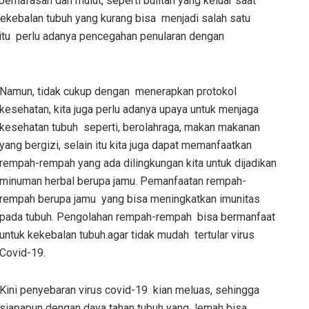
pernafasan dan mulut, seperti bulitan yang keluar saat
kekebalan tubuh yang kurang bisa menjadi salah satu
 itu perlu adanya pencegahan penularan dengan
Namun, tidak cukup dengan menerapkan protokol
kesehatan, kita juga perlu adanya upaya untuk menjaga
kesehatan tubuh seperti, berolahraga, makan makanan
yang bergizi, selain itu kita juga dapat memanfaatkan
rempah-rempah yang ada dilingkungan kita untuk dijadikan
minuman herbal berupa jamu. Pemanfaatan rempah-
rempah berupa jamu yang bisa meningkatkan imunitas
pada tubuh. Pengolahan rempah-rempah bisa bermanfaat
untuk kekebalan tubuh.agar tidak mudah tertular virus
Covid-19.
Kini penye
b
aran virus covid-19 kian meluas, sehingga
siapapun dengan daya tahan tubuh yang lemah bisa