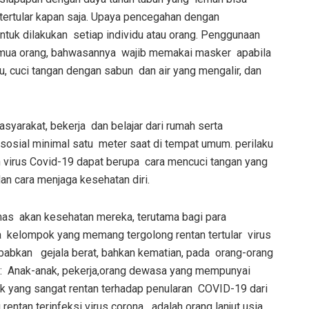
tertular
kapan saja
. Upaya pencegahan dengan
tuk dilakukan setiap individu atau orang. Penggunaan
semua orang, bahwasannya wajib memakai masker apabila
u, cuci tangan dengan sabun dan air yang mengalir, dan
yarakat, bekerja dan belajar dari rumah serta
 sosial minimal satu meter saat di tempat umum
.
perilaku
 virus Covid-19 dapat berupa cara mencuci tangan yang
dan cara menjaga kesehatan diri.
mas akan kesehatan mereka, terutama bagi para
pa kelompok yang memang tergolong rentan tertular virus
ebabkan gejala berat, bahkan kematian, pada orang-orang
itu: Anak-anak, pekerja,orang dewasa yang mempunyai
 yang sangat rentan terhadap penularan COVID-19 dari
entan terinfeksi virus corona adalah orang lanjut usia