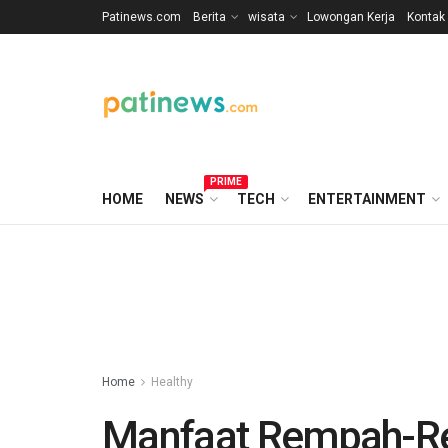
Patinews.com
Berita
wisata
Lowongan Kerja
Kontak
PRIME
HOME
NEWS
TECH
ENTERTAINMENT
Home
Healthy
Manfaat Rempah-Re