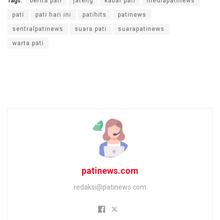
Tags:
berita pati
jateng
kabar pati
mediapatinews
pati
pati hari ini
patihits
patinews
sentralpatinews
suara pati
suarapatinews
warta pati
patinews.com
redaksi@patinews.com