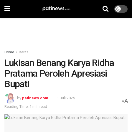
Home
Berita
Lukisan Benang Karya Ridha
Pratama Peroleh Apresiasi
Bupati
by
patinews.com
1 Juli 2025
A
A
Reading Time: 1 min read