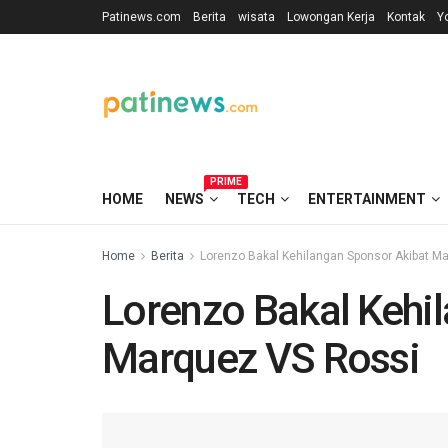
Patinews.com
Berita
wisata
Lowongan Kerja
Kontak
Y
PRIME
HOME
NEWS
TECH
ENTERTAINMENT
Home
Berita
Lorenzo Bakal Kehilangan Sponsor Akibat M
Lorenzo Bakal Kehi
Marquez VS Rossi