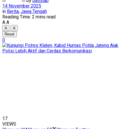
by
patisiap
14 November 2025
in
Berita
,
Jawa Tengah
Reading Time: 2 mins read
A
A
A
A
Reset
0
17
VIEWS