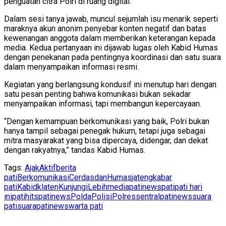
penguatan citra Polri di ruang digital.
Dalam sesi tanya jawab, muncul sejumlah isu menarik seperti
maraknya akun anonim penyebar konten negatif dan batas
kewenangan anggota dalam memberikan keterangan kepada
media. Kedua pertanyaan ini dijawab lugas oleh Kabid Humas
dengan penekanan pada pentingnya koordinasi dan satu suara
dalam menyampaikan informasi resmi.
Kegiatan yang berlangsung kondusif ini menutup hari dengan
satu pesan penting bahwa komunikasi bukan sekadar
menyampaikan informasi, tapi membangun kepercayaan.
“Dengan kemampuan berkomunikasi yang baik, Polri bukan
hanya tampil sebagai penegak hukum, tetapi juga sebagai
mitra masyarakat yang bisa dipercaya, didengar, dan dekat
dengan rakyatnya,” tandas Kabid Humas.
Tags:
Ajak
Aktif
berita
pati
Berkomunikasi
Cerdas
dan
Humas
jateng
kabar
pati
Kabid
klaten
Kunjungi
Lebih
mediapatinews
pati
pati hari
ini
patihits
patinews
Polda
Polisi
Polres
sentralpatinews
suara
pati
suarapatinews
warta pati