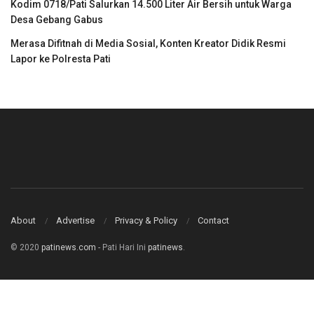
Kodim 0718/Pati Salurkan 14.500 Liter Air Bersih untuk Warga
Desa Gebang Gabus
Merasa Difitnah di Media Sosial, Konten Kreator Didik Resmi
Lapor ke Polresta Pati
About
Advertise
Privacy & Policy
Contact
© 2020
patinews.com
- Pati Hari Ini
patinews
.