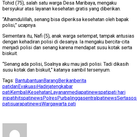
Tohid (75), salah satu warga Desa Maribaya, mengaku
bersyukur atas layanan kesehatan gratis yang diberikan.
“Alhamdulillah, senang bisa diperiksa kesehatan oleh bapak
polisi,” ucapnya.
Sementara itu, Nafi (5), anak warga setempat, tampak antusias
dengan kehadiran polisi di desanya. Ia mengaku bercita-cita
menjadi polisi dan senang karena mendapat susu kotak serta
biskuit.
“Senang ada polisi, Soalnya aku mau jadi polisi. Tadi dikasih
susu kotak dan biskuit,” katanya sambil tersenyum.
Tags:
Bantu
bantuan
Barang
Berikan
berita
pati
dan
Evakuasi
Hadir
jateng
kabar
pati
Kembali
Kesehatan
Layanan
mediapatinews
pati
pati hari
ini
patihits
patinews
Polres
Purbalingga
sentralpatinews
Serta
sosi
pati
suarapatinews
Warga
warta pati