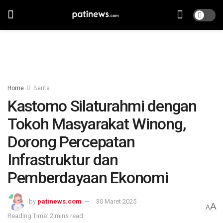
Home
Berita
Kastomo Silaturahmi dengan
Tokoh Masyarakat Winong,
Dorong Percepatan
Infrastruktur dan
Pemberdayaan Ekonomi
by
patinews.com
30 Maret 2025
A
A
Reading Time: 2 mins read