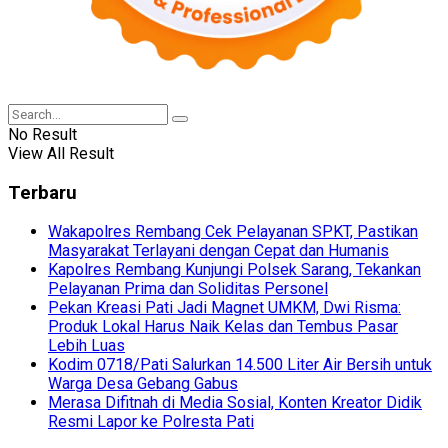
No Result
View All Result
Terbaru
Wakapolres Rembang Cek Pelayanan SPKT, Pastikan
Masyarakat Terlayani dengan Cepat dan Humanis
Kapolres Rembang Kunjungi Polsek Sarang, Tekankan
Pelayanan Prima dan Soliditas Personel
Pekan Kreasi Pati Jadi Magnet UMKM, Dwi Risma:
Produk Lokal Harus Naik Kelas dan Tembus Pasar
Lebih Luas
Kodim 0718/Pati Salurkan 14.500 Liter Air Bersih untuk
Warga Desa Gebang Gabus
Merasa Difitnah di Media Sosial, Konten Kreator Didik
Resmi Lapor ke Polresta Pati