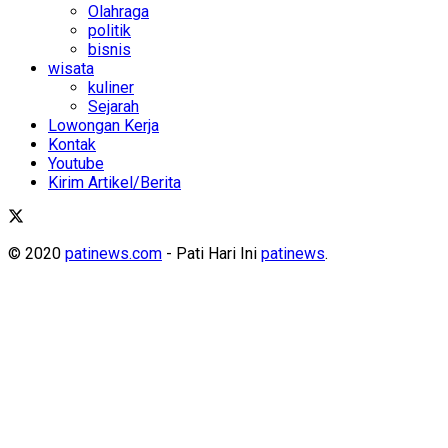
Olahraga
politik
bisnis
wisata
kuliner
Sejarah
Lowongan Kerja
Kontak
Youtube
Kirim Artikel/Berita
© 2020
patinews.com
- Pati Hari Ini
patinews
.