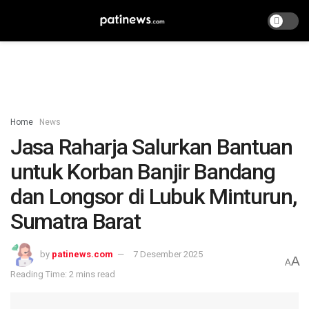
Home
News
Jasa Raharja Salurkan Bantuan
untuk Korban Banjir Bandang
dan Longsor di Lubuk Minturun,
Sumatra Barat
by
patinews.com
7 Desember 2025
A
A
Reading Time: 2 mins read