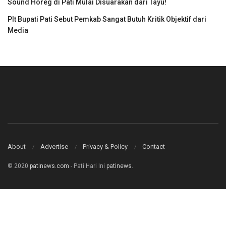
Sound Horeg di Pati Mulai Disuarakan dari Tayu!
Plt Bupati Pati Sebut Pemkab Sangat Butuh Kritik Objektif dari
Media
About
Advertise
Privacy & Policy
Contact
© 2020
patinews.com
- Pati Hari Ini
patinews
.