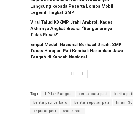
Kapolres Rembang Berikan Dukungan
Langsung kepada Peserta Lomba Mobil
Legend Tingkat SMP
Viral Talud KDKMP Jrahi Ambrol, Kades
Akhirnya Angkat Bicara: “Bangunannya
Tidak Rusak!”
Empat Medali Nasional Berhasil Diraih, SMK
Tunas Harapan Pati Kembali Harumkan Jawa
Tengah di Kancah Nasional
Tags:
4 Pilar Bangsa
berita baru pati
berita pat
berita pati terbaru
berita seputar pati
Imam Su
seputar pati
warta pati