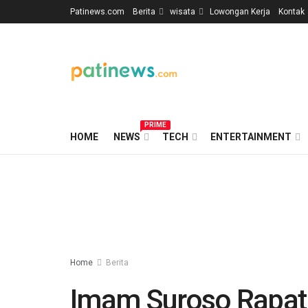
Patinews.com
Berita
wisata
Lowongan Kerja
Kontak
PRIME
HOME
NEWS
TECH
ENTERTAINMENT
Home
Berita
Imam Suroso Rapat