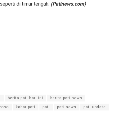
seperti di timur tengah.
(Patinews.com)
i
berita pati hari ini
berita pati news
roso
kabar pati
pati
pati news
pati update