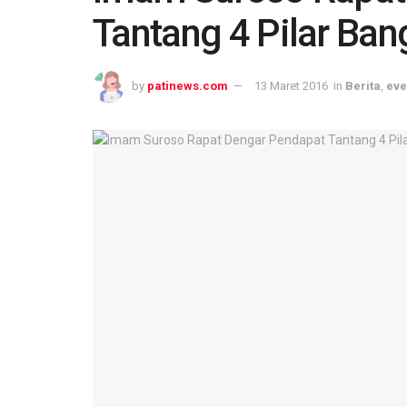
Tantang 4 Pilar Ban
by
patinews.com
13 Maret 2016
in
Berita
,
eve