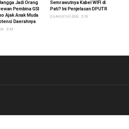
Bangga Jadi Orang
Semrawutnya Kabel WIFI di
 Dewan Pembina GSI
Pati? Ini Penjelasan DPUTR
ono Ajak Anak Muda
6 AGUSTUS 2026
35
otensi Daerahnya
26
44