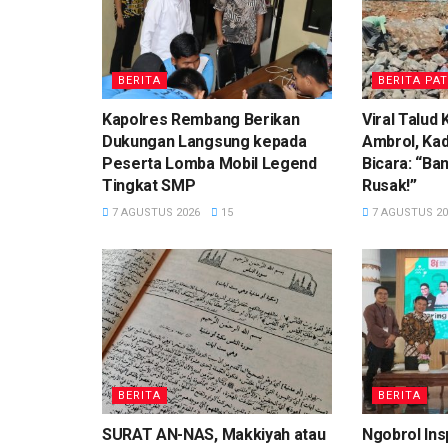
BERITA
BERITA PAT
Kapolres Rembang Berikan
Viral Talud
Dukungan Langsung kepada
Ambrol, Ka
Peserta Lomba Mobil Legend
Bicara: “Ba
Tingkat SMP
Rusak!”
7 AGUSTUS 2026
15
7 AGUSTUS 20
BERITA
BERITA
SURAT AN-NAS, Makkiyah atau
Ngobrol Ins