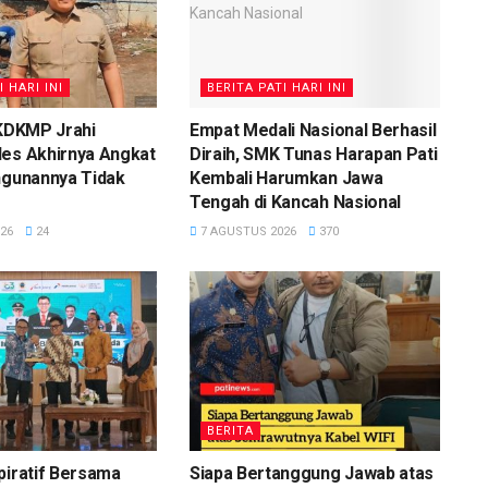
I HARI INI
BERITA PATI HARI INI
 KDKMP Jrahi
Empat Medali Nasional Berhasil
des Akhirnya Angkat
Diraih, SMK Tunas Harapan Pati
ngunannya Tidak
Kembali Harumkan Jawa
Tengah di Kancah Nasional
26
24
7 AGUSTUS 2026
370
BERITA
piratif Bersama
Siapa Bertanggung Jawab atas