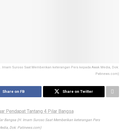
H. Imam Suroso Saat Memberikan keterangan Pers kepada Awak Media, Dok:
Patinews.com)
Share on FB
Share on Twitter
ar Bangsa (H. Imam Suroso Saat Memberikan keterangan Pers
edia, Dok: Patinews.com)