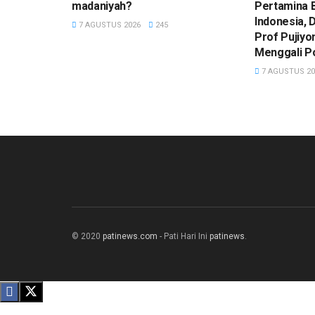
madaniyah?
Pertamina 
Indonesia,
7 AGUSTUS 2026
245
Prof Pujiy
Menggali P
7 AGUSTUS 20
© 2020
patinews.com
- Pati Hari Ini
patinews
.