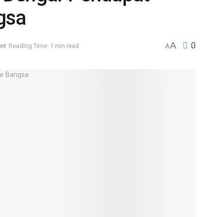
gsa
A
0
nt
Reading Time: 1 min read
A