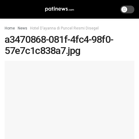
Home
News
Hotel D’ayanna di Puncel Resmi Disegel
a3470868-081f-4fc4-98f0-
57e7c1c838a7.jpg