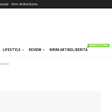
outube
Kirim Artikel/Berita
CREATE STORY
LIFESTYLE
REVIEW
KIRIM ARTIKEL/BERITA
k Semen