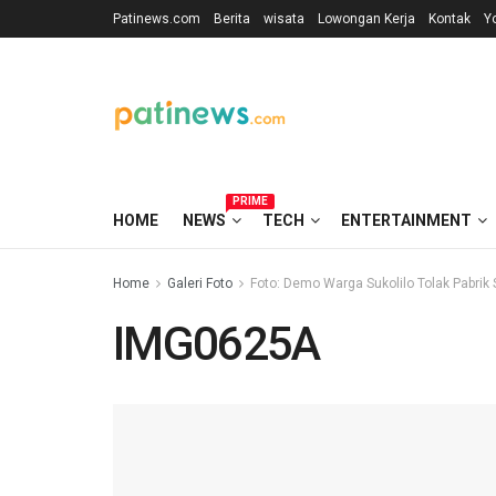
Patinews.com
Berita
wisata
Lowongan Kerja
Kontak
Y
PRIME
HOME
NEWS
TECH
ENTERTAINMENT
Home
Galeri Foto
Foto: Demo Warga Sukolilo Tolak Pabri
IMG0625A