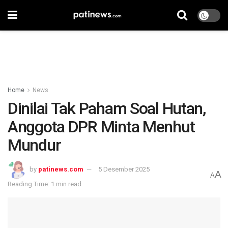
Home
News
Dinilai Tak Paham Soal Hutan,
Anggota DPR Minta Menhut
Mundur
by
patinews.com
5 Desember 2025
A
A
Reading Time: 1 min read