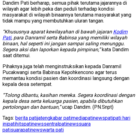
Dandim Pati berharap, semua pihak terutama jajarannya di
wilayah agar lebih peka dan peduli terhadap kondisi
masyarakat di wilayah binaannya terutama masyarakat yang
tidak mampu yang membutuhkan uluran tangan.
“Khususnya aparat kewilayahan di bawah jajaran
Kodim
Pati
, para Danramil serta Babinsa yang memiliki wilayah
binaan, hal seperti ini jangan sampai saling menunggu.
Segera aksi dan laporkan kepada pimpinan,”
kata Dandim
saat ditemui.
Pihaknya juga telah menginstruksikan kepada Danramil
Pucakwangi serta Babinsa Kepohkencono agar terus
memantau kondisi pasien dan koordinasi langsung dengan
kepala desa setempat.
“Tolong dibantu, kasihan mereka. Segera koordinasi dengan
kepala desa serta keluarga pasien, apabila dibutuhkan
pertolongan dan bantuan,”
ucap Dandim. (PN.Snpt)
Tags:
berita pati
jateng
kabar pati
mediapatinews
pati
pati hari
ini
patihits
patinews
sentralpatinews
suara
pati
suarapatinews
warta pati