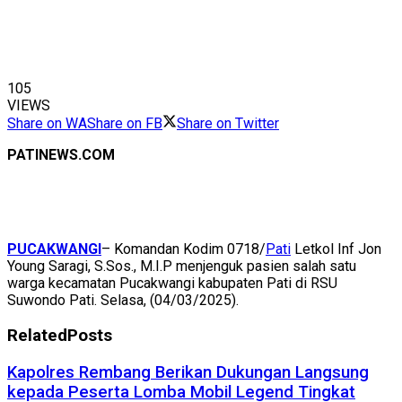
105
VIEWS
Share on WA
Share on FB
Share on Twitter
PATINEWS.COM
PUCAKWANGI
– Komandan Kodim 0718/
Pati
Letkol Inf Jon
Young Saragi, S.Sos., M.I.P menjenguk pasien salah satu
warga kecamatan Pucakwangi kabupaten Pati di RSU
Suwondo Pati. Selasa, (04/03/2025).
Related
Posts
Kapolres Rembang Berikan Dukungan Langsung
kepada Peserta Lomba Mobil Legend Tingkat