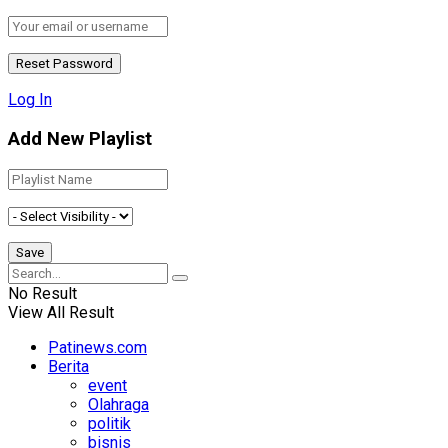
Log In
Add New Playlist
No Result
View All Result
Patinews.com
Berita
event
Olahraga
politik
bisnis