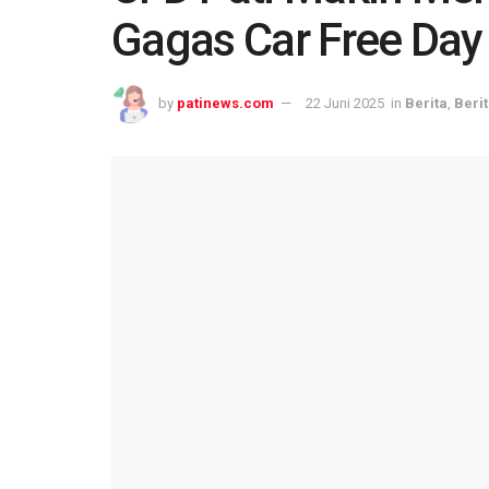
Gagas Car Free Day
by
patinews.com
22 Juni 2025
in
Berita
,
Berit