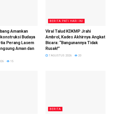
BERITA PATI HARI INI
mbang Amankan
Viral Talud KDKMP Jrahi
ekonstruksi Budaya
Ambrol, Kades Akhirnya Angkat
tia Perang Lasem
Bicara: “Bangunannya Tidak
langsung Aman dan
Rusak!”
7 AGUSTUS 2026
20
026
15
BERITA