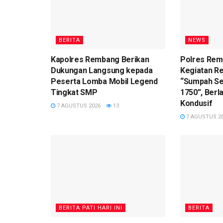
BERITA
NEWS
Kapolres Rembang Berikan
Polres Re
Dukungan Langsung kepada
Kegiatan R
Peserta Lomba Mobil Legend
“Sumpah Se
Tingkat SMP
1750”, Ber
Kondusif
7 AGUSTUS 2026
13
7 AGUSTUS 2
BERITA PATI HARI INI
BERITA