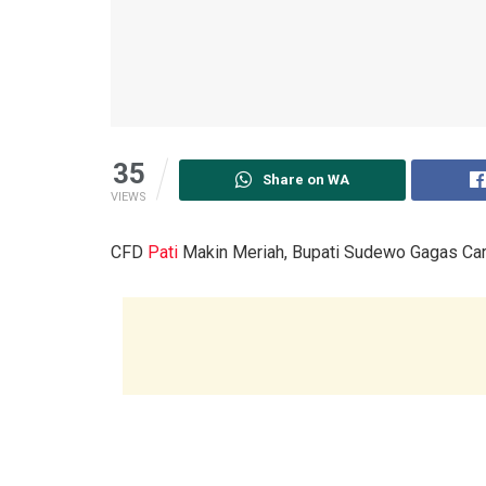
35
Share on WA
VIEWS
CFD
Pati
Makin Meriah, Bupati Sudewo Gagas Car