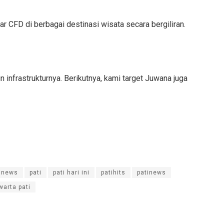
CFD di berbagai destinasi wisata secara bergiliran.
n infrastrukturnya. Berikutnya, kami target Juwana juga
inews
pati
pati hari ini
patihits
patinews
warta pati