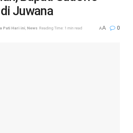
 di Juwana
A
0
a Pati Hari ini
,
News
Reading Time: 1 min read
A