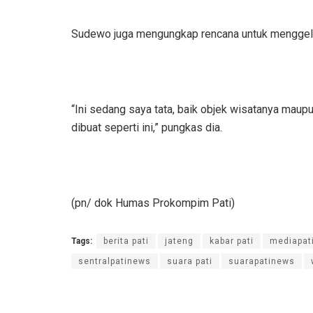
Sudewo juga mengungkap rencana untuk menggelar 
“Ini sedang saya tata, baik objek wisatanya maupu
dibuat seperti ini,” pungkas dia.
(pn/ dok Humas Prokompim Pati)
Tags:
berita pati
jateng
kabar pati
mediapat
sentralpatinews
suara pati
suarapatinews