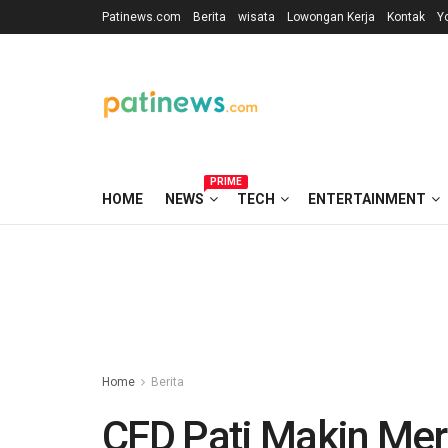
Patinews.com
Berita
wisata
Lowongan Kerja
Kontak
Y
PRIME
HOME
NEWS
TECH
ENTERTAINMENT
Home
Berita
CFD Pati Makin Mer