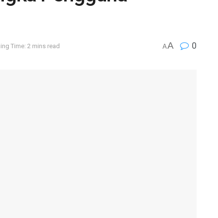
A
0
ing Time: 2 mins read
A