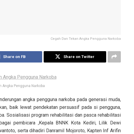
Cegah Dan Tekan Angka Pengguna Narkoba
Share on FB
Share on Twitter
n Angka Pengguna Narkoba
nderungan angka pengguna narkoba pada generasi muda,
ukan, baik lewat pendekatan persuasif pada si pengguna,
. Sosialisasi program rehabilitasi dan pasca rehabilitasi
ebagai pembicara ,Kepala BNNK Kota Kediri, Lilik Dewi
ntoto, serta dihadiri Danramil Mojoroto, Kapten Inf Arifin