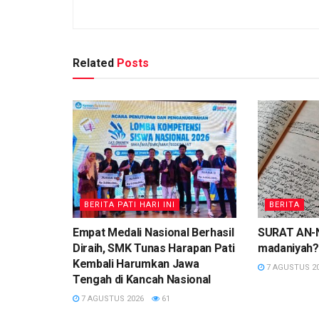
Related
Posts
BERITA PATI HARI INI
BERITA
Empat Medali Nasional Berhasil
SURAT AN-N
Diraih, SMK Tunas Harapan Pati
madaniyah?
Kembali Harumkan Jawa
7 AGUSTUS 2
Tengah di Kancah Nasional
7 AGUSTUS 2026
61