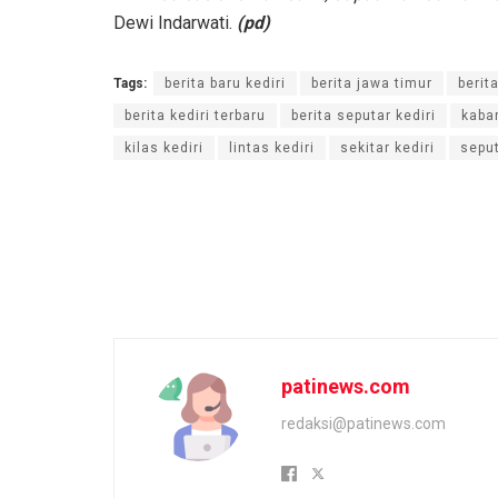
Dewi Indarwati.
(pd)
Tags:
berita baru kediri
berita jawa timur
berita
berita kediri terbaru
berita seputar kediri
kabar
kilas kediri
lintas kediri
sekitar kediri
seput
patinews.com
redaksi@patinews.com