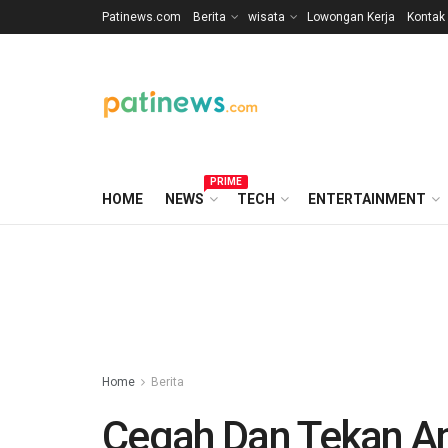
Patinews.com
Berita
wisata
Lowongan Kerja
Kontak
PRIME
HOME
NEWS
TECH
ENTERTAINMENT
Home
Berita
Cegah Dan Tekan A