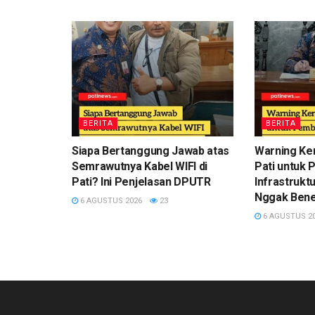
BERITA
BERITA
Siapa Bertanggung Jawab atas
Warning Ke
Semrawutnya Kabel WIFI di
Pati untuk
Pati? Ini Penjelasan DPUTR
Infrastruktu
Nggak Bener
6 AGUSTUS 2026
23
6 AGUSTUS 2