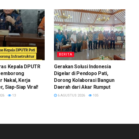
BERITA
ras Kepala DPUTR
Gerakan Solusi Indonesia
 Pemborong
Digelar di Pendopo Pati,
r Nakal, Kerja
Dorong Kolaborasi Bangun
, Siap-Siap Viral!
Daerah dari Akar Rumput
026
13
6 AGUSTUS 2026
105