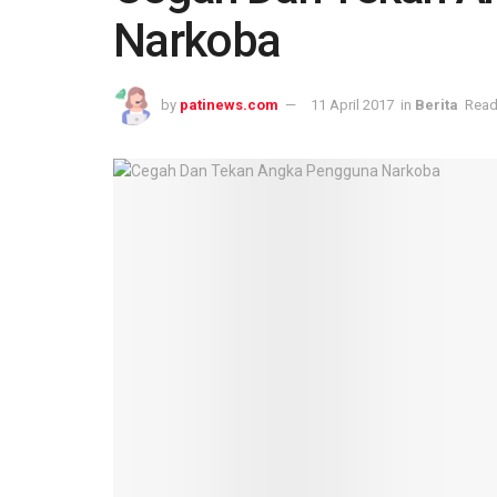
Narkoba
by
patinews.com
11 April 2017
in
Berita
Read