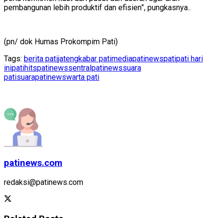
pembangunan lebih produktif dan efisien”, pungkasnya..
(pn/ dok Humas Prokompim Pati)
Tags:
berita pati
jateng
kabar pati
mediapatinews
pati
pati hari
ini
patihits
patinews
sentralpatinews
suara
pati
suarapatinews
warta pati
patinews.com
redaksi@patinews.com