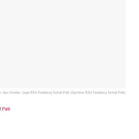
an dan Dokter Jaga RSU Fastabiq Sehat Pati (Gambar RSU Fastabiq Sehat Pati)
at
Pati