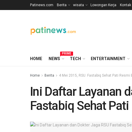
Patinews.com
Berita
wisata
Lowongan Kerja
Kontak
PRIME
HOME
NEWS
TECH
ENTERTAINMENT
Home
Berita
4 Mei 2015, RSU. Fastabiq Sehat Pati Resmi 
Ini Daftar Layanan 
Fastabiq Sehat Pati