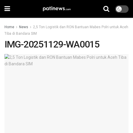
Home
News
2,5 Ton Logistik dan RON Bantuan Mabes Polri untuk Aceh
Tiba di Bandara SIM
IMG-20251129-WA0015